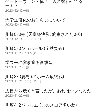
ベートーヴェン・俺「「入れ替わってる
ー！？」」
2023-12-12
一般
大学無償化のお知らせについて
2023-12-12
一般
川崎0-0柏 (天皇杯決勝: 約束された0-0)
2023-12-09
フロンターレ
川崎5-0ジョホール (全勝突破)
2023-11-28
フロンターレ
業スーに響き渡る衝撃音
2023-11-25
一般
川崎3-0鹿島 (J1ホーム最終戦)
2023-11-24
フロンターレ
皮目から焼くと言ったが、あれはウソなんだ
2023-11-22
一般
川崎4-2パトゥム (このスコア多いね)