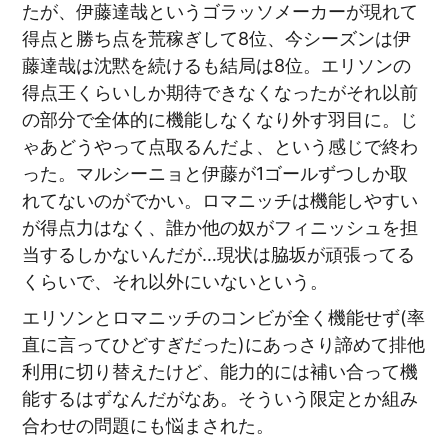
たが、伊藤達哉というゴラッソメーカーが現れて
得点と勝ち点を荒稼ぎして8位、今シーズンは伊
藤達哉は沈黙を続けるも結局は8位。エリソンの
得点王くらいしか期待できなくなったがそれ以前
の部分で全体的に機能しなくなり外す羽目に。じ
ゃあどうやって点取るんだよ、という感じで終わ
った。マルシーニョと伊藤が1ゴールずつしか取
れてないのがでかい。ロマニッチは機能しやすい
が得点力はなく、誰か他の奴がフィニッシュを担
当するしかないんだが…現状は脇坂が頑張ってる
くらいで、それ以外にいないという。
エリソンとロマニッチのコンビが全く機能せず(率
直に言ってひどすぎだった)にあっさり諦めて排他
利用に切り替えたけど、能力的には補い合って機
能するはずなんだがなあ。そういう限定とか組み
合わせの問題にも悩まされた。