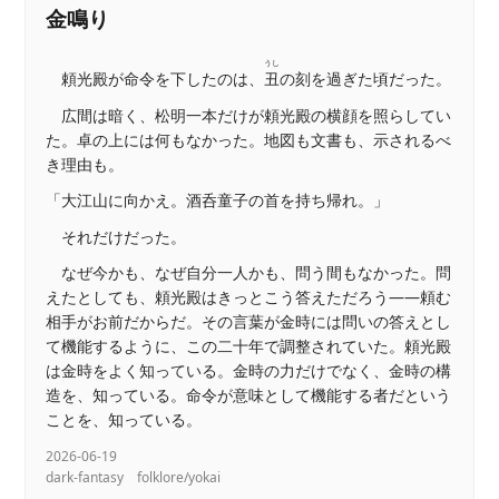
金鳴り
うし
頼光殿が命令を下したのは、
丑
の刻を過ぎた頃だった。
広間は暗く、松明一本だけが頼光殿の横顔を照らしてい
た。卓の上には何もなかった。地図も文書も、示されるべ
き理由も。
「大江山に向かえ。酒呑童子の首を持ち帰れ。」
それだけだった。
なぜ今かも、なぜ自分一人かも、問う間もなかった。問
えたとしても、頼光殿はきっとこう答えただろう——頼む
相手がお前だからだ。その言葉が金時には問いの答えとし
て機能するように、この二十年で調整されていた。頼光殿
は金時をよく知っている。金時の力だけでなく、金時の構
造を、知っている。命令が意味として機能する者だという
ことを、知っている。
2026-06-19
dark-fantasy
folklore/yokai