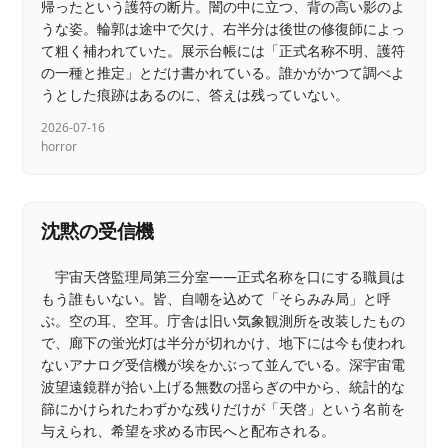
帰ったという護符の断片。闇の中に立つ、背の高い影のよ
うな姿。輪郭は途中で欠け、右半分は後世の修復師によっ
て粗く補われていた。展示台帳には「正式名称不明、護符
の一種と推定」とだけ書かれている。誰かがかつて調べよ
うとした痕跡はあるのに、答えは残っていない。
2026-07-16
horror
沈黙の受信機
宇宙天啓監理局第三分室――正式名称を口にする職員は
もう誰もいない。皆、自嘲を込めて「そらみみ局」と呼
ぶ。空の耳、空耳。庁舎は旧い気象観測所を改装したもの
で、廊下の蛍光灯は半分が切れかけ、地下には今も使われ
ないアナログ受信機が埃をかぶって並んでいる。深宇宙電
波望遠鏡群が拾い上げる無数の揺らぎの中から、統計的な
篩にかけられたわずかな残りだけが「天啓」という名前を
与えられ、希望を求める市民へと配布される。