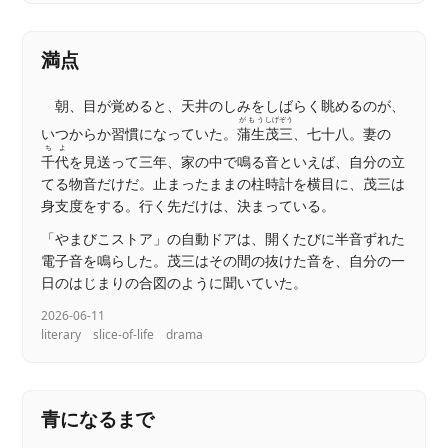
満点
朝、目が覚めると、天井のしみをしばらく眺めるのが、
がもう
しげぞう
いつからか習慣になっていた。
蒲生
茂三
、七十八。妻の
ちよ
千代
を見送って三年、家の中で鳴る音といえば、自分の立
てる物音だけだ。止まったままの柱時計を横目に、茂三は
身支度をする。行く先だけは、決まっている。
「やまびこストア」の自動ドアは、開くたびに半音ずれた
電子音を鳴らした。茂三はその間の抜けた音を、自分の一
日のはじまりの合図のように聞いていた。
2026-06-11
literary
slice-of-life
drama
青になるまで