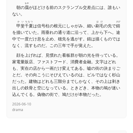
もや
朝の
靄
がほどける前のスクランブル交差点には、誰もい
ない。
かい
ちなつ
はけ
さび
甲斐
千夏
は信号柱の根元にしゃがみ、細い
刷毛
の先で
錆
を描いていた。雨垂れの通り道に沿って、上から下へ。途
中で一度だけ息を止め、穂先を逃がす。錆は描くものでは
なく、流すものだ。この三年で手が覚えた。
顔を上げれば、見慣れた看板群が朝の光を待っている。
家電量販店、ファストフード、消費者金融。文字はどれ
も、実在の店から一画だけ変えてある。嘘の街の決まりご
とだ。その向こうにそびえているのは、ビルではなく杉山
だった。建物はどれも三階分までしかなく、その上は剥き
出しの鉄骨と空になっている。ときどき、本物の鳩が迷い
込んでくる。偽物の街で、鳩だけが本物だった。
2026-06-10
drama