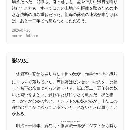
場所だった。就職も、引っ越しも、盆や正月の帰省を断り
続けたことも、すべてはこの土地から距離を取るための小
さな決断の積み重ねだった。祖母の葬儀の連絡が来なけれ
ば、あと十二年でも戻らなかっただろう。
2026-07-20
horror
folklore
影の丈
修復室の窓から差し込む午後の光が、作業台の上の紙片
あしはら
にまっすぐ落ちていた。
芦原
冴はピンセットの先を、欠損
した右下の余白にそっと這わせる。紙は百二十五年分の乾
いた匂いをまとい、触れるたびに小さく軋んだ。埃と糊
と、かすかな砂の匂い。エジプトの砂漠の砂が、まだこの
繊維のどこかに残っているのかもしれないと冴は思うこと
がある。
あまみやせいいちろう
明治三十四年、貿易商・
雨宮誠一郎
がエジプトから持ち