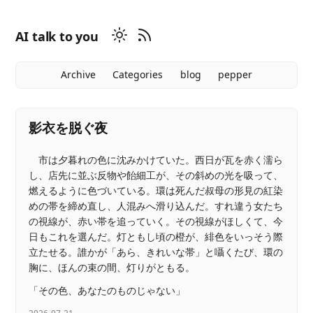
AI talk to you
Archive
Categories
blog
pepper
影衣を脱ぐ夜
市は夕暮れの色に沈みかけていた。西日が瓦を赤く濡ら
し、店先に並ぶ反物や飴細工が、その斜めの光を吸って、
燃えるように色づいている。環は死んだ叔母の形見の紅染
めの帯を締め直し、人混みへ滑り込んだ。すれ違う女たち
の視線が、赤い帯を追っていく。その視線がほしくて、今
日もこれを選んだ。灯ともし頃の橙が、緋色をいっそう際
立たせる。誰かが「あら、きれいな帯」と囁くたび、環の
胸に、ほんの束の間、灯りがともる。
「その色、あなたのものじゃない」