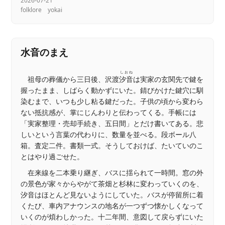
2026-07-21
folklore
yokai
水音のまえ
しおね
祖母の葬儀から三日後、沢渡
汐音
は実家の玄関先で鍵を
握ったまま、しばらく動かずにいた。錆びかけた鍵穴に馴
染むまで、いつも少し粘る鍵だった。子供の頃から変わら
ない抵抗感が、掌にじんわりと伝わってくる。手帳には
「実家整理・売却手続き、五日間」とだけ書いてある。悲
しいという言葉の代わりに、数量を並べる。段ボール八
箱。査定二件。書類一式。そうしておけば、たいていのこ
とはやり過ごせた。
在来線を二本乗り継ぎ、バスに揺られて一時間。窓の外
の景色が家々からやがて茶畑と杉林に変わっていくのを、
汐音はほとんど見ないようにしていた。バスが停留所に着
くたび、車内アナウンスの地名が一つずつ懐かしくなって
いくのが煩わしかった。十二年間、意図して戻らずにいた