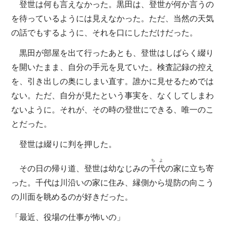
登世は何も言えなかった。黒田は、登世が何か言うの
を待っているようには見えなかった。ただ、当然の天気
の話でもするように、それを口にしただけだった。
黒田が部屋を出て行ったあとも、登世はしばらく綴り
を開いたまま、自分の手元を見ていた。検査記録の控え
を、引き出しの奥にしまい直す。誰かに見せるためでは
ない。ただ、自分が見たという事実を、なくしてしまわ
ないように。それが、その時の登世にできる、唯一のこ
とだった。
登世は綴りに判を押した。
ちよ
その日の帰り道、登世は幼なじみの
千代
の家に立ち寄
った。千代は川沿いの家に住み、縁側から堤防の向こう
の川面を眺めるのが好きだった。
「最近、役場の仕事が怖いの」