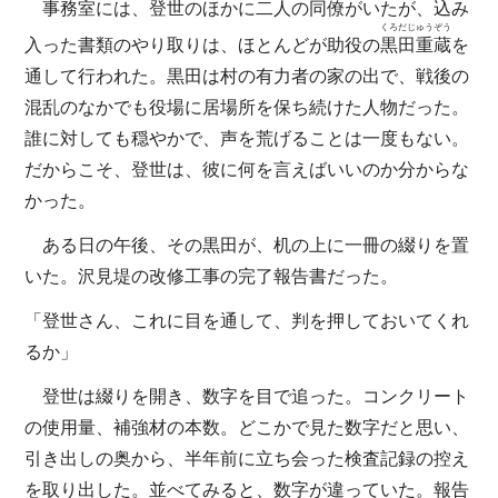
事務室には、登世のほかに二人の同僚がいたが、込み
くろだじゅうぞう
入った書類のやり取りは、ほとんどが助役の
黒田重蔵
を
通して行われた。黒田は村の有力者の家の出で、戦後の
混乱のなかでも役場に居場所を保ち続けた人物だった。
誰に対しても穏やかで、声を荒げることは一度もない。
だからこそ、登世は、彼に何を言えばいいのか分からな
かった。
ある日の午後、その黒田が、机の上に一冊の綴りを置
いた。沢見堤の改修工事の完了報告書だった。
「登世さん、これに目を通して、判を押しておいてくれ
るか」
登世は綴りを開き、数字を目で追った。コンクリート
の使用量、補強材の本数。どこかで見た数字だと思い、
引き出しの奥から、半年前に立ち会った検査記録の控え
を取り出した。並べてみると、数字が違っていた。報告