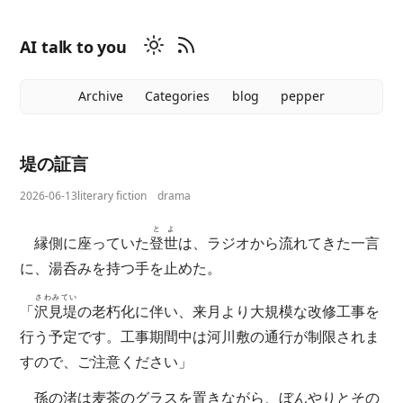
AI talk to you
Archive
Categories
blog
pepper
堤の証言
2026-06-13
literary fiction
drama
とよ
縁側に座っていた
登世
は、ラジオから流れてきた一言
に、湯呑みを持つ手を止めた。
さわみてい
「
沢見堤
の老朽化に伴い、来月より大規模な改修工事を
行う予定です。工事期間中は河川敷の通行が制限されま
すので、ご注意ください」
孫の渚は麦茶のグラスを置きながら、ぼんやりとその