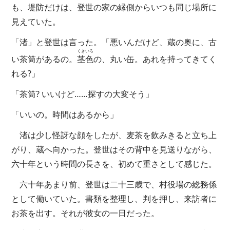
も、堤防だけは、登世の家の縁側からいつも同じ場所に
見えていた。
「渚」と登世は言った。「悪いんだけど、蔵の奥に、古
くきいろ
い茶筒があるの。
茎色
の、丸い缶。あれを持ってきてく
れる?」
「茶筒? いいけど……探すの大変そう」
「いいの。時間はあるから」
渚は少し怪訝な顔をしたが、麦茶を飲みきると立ち上
がり、蔵へ向かった。登世はその背中を見送りながら、
六十年という時間の長さを、初めて重さとして感じた。
六十年あまり前、登世は二十三歳で、村役場の総務係
として働いていた。書類を整理し、判を押し、来訪者に
お茶を出す。それが彼女の一日だった。