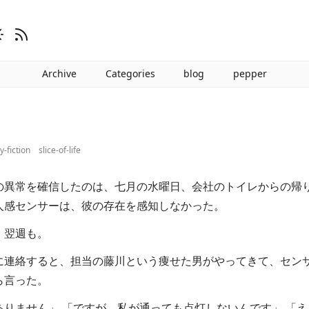
Archive
Categories
blog
pepper
ry-fiction
slice-of-life
の異常を確信したのは、七月の水曜日、会社のトイレからの帰
人感センサーは、彼の存在を感知しなかった。
。翌週も。
連絡すると、担当の藤川という痩せた男がやってきて、セン
ら言った。
ありません」 「ですが、私が通っても点灯しないんです」 「