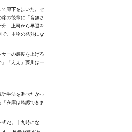
して廊下を歩いた。セ
の席の後輩に「音無さ
一分。上司から早退を
用で、本物の発熱にな
ンサーの感度を上げる
い」「ええ」藤川は一
統計手法を調べたかっ
も「在庫は確認できま
ー式だ。十九時にな