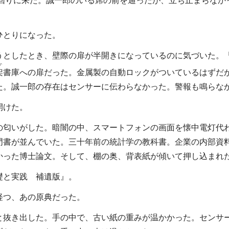
回りに来た。誠一郎のいる席の前を通ったが、立ち止まらなか
とりになった。
としたとき、壁際の扉が半開きになっているのに気づいた。
か
架
書庫への扉だった。金属製の自動ロックがついているはずだ
た。誠一郎の存在はセンサーに伝わらなかった。警報も鳴らな
開けた。
匂いがした。暗闇の中、スマートフォンの画面を懐中電灯代
門書が並んでいた。三十年前の統計学の教科書。企業の内部資
かった博士論文。そして、棚の奥、背表紙が傾いて押し込まれ
と実践 補遺版』。
つ、あの原典だった。
抜き出した。手の中で、古い紙の重みが温かかった。センサ