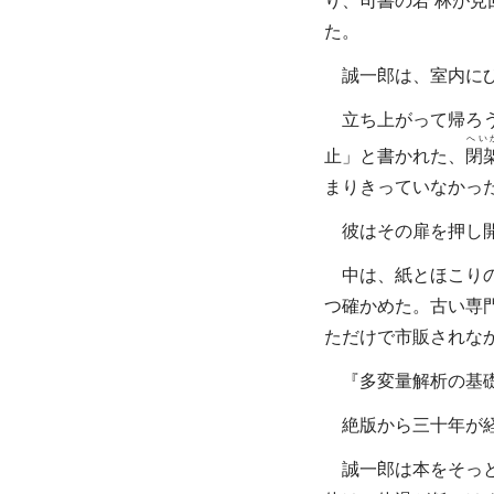
り、司書の
若林
が見
た。
誠一郎は、室内にひ
立ち上がって帰ろう
へい
止」と書かれた、
閉
まりきっていなかっ
彼はその扉を押し
中は、紙とほこりの
つ確かめた。古い専
ただけで市販されな
『多変量解析の基礎
絶版から三十年が経
誠一郎は本をそっと