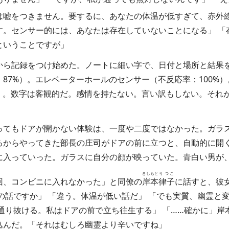
は嘘をつきません。要するに、あなたの体温が低すぎて、赤外
す。センサー的には、あなたは存在していないことになる」 「
ということですが」
ら記録をつけ始めた。ノートに細い字で、日付と場所と結果
87%）。エレベーターホールのセンサー（不反応率：100%
%）。数字は客観的だ。感情を持たない。言い訳もしない。それ
てもドアが開かない体験は、一度や二度ではなかった。ガラ
ろからやってきた部長の庄司がドアの前に立つと、自動的に開
に入っていった。ガラスに自分の顔が映っていた。青白い男が
きしもと
りつこ
回、コンビニに入れなかった」と同僚の
岸本
律子
に話すと、彼
の話ですか」 「違う。体温が低い話だ」 「でも実質、幽霊と
通り抜ける。私はドアの前で立ち往生する」 「……確かに」岸
込んだ。「それはむしろ幽霊より辛いですね」