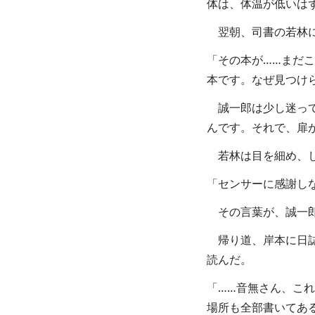
体は、体温が低いは
翌朝、司書の若林に
「その本が……まだこ
本です。なぜ見つけ
誠一郎は少し迷って
んです。それで、扉
若林は目を細め、し
「センサーに感謝し
その言葉が、誠一郎
帰り道、岸本に日誌
読んだ。
「……音無さん、これ
場所も全部書いてあ