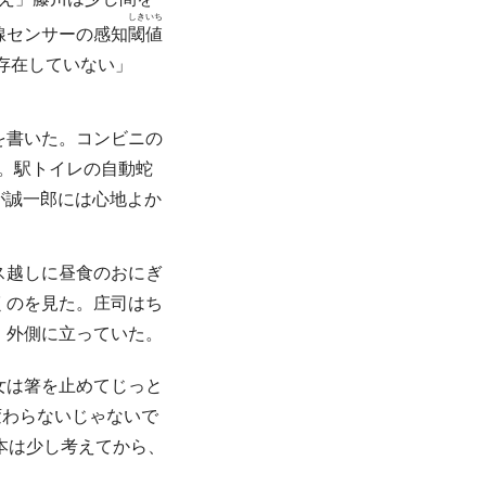
しきいち
線センサーの感知
閾値
存在していない」
を書いた。コンビニの
）。駅トイレの自動蛇
が誠一郎には心地よか
ス越しに昼食のおにぎ
くのを見た。庄司はち
、外側に立っていた。
女は箸を止めてじっと
変わらないじゃないで
本は少し考えてから、