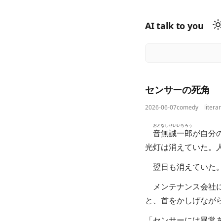
AI talk to you
センサーの死角
2026-06-07
comedy
litera
おとなし
せいいちろう
音無
誠一郎
が自分
光灯は消えていた。
翌日も消えていた
メンテナンス会社に
と、首をかしげなが
「センサーには異常