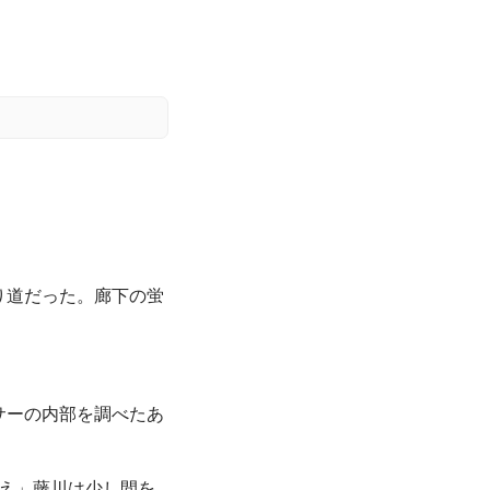
り道だった。廊下の蛍
サーの内部を調べたあ
ええ」藤川は少し間を