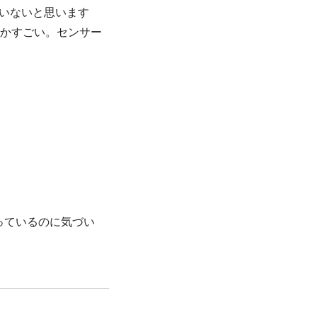
にいないと思います
んかすごい。センサー
。
っているのに気づい