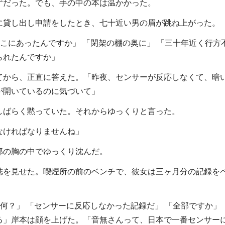
ずだった。でも、手の中の本は温かかった。
貸し出し申請をしたとき、七十近い男の眉が跳ね上がった。
こにあったんですか」 「閉架の棚の奥に」 「三十年近く行方
られたんですか」
から、正直に答えた。「昨夜、センサーが反応しなくて、暗
が開いているのに気づいて」
ばらく黙っていた。それからゆっくりと言った。
なければなりませんね」
の胸の中でゆっくり沈んだ。
を見せた。喫煙所の前のベンチで、彼女は三ヶ月分の記録を
何？」 「センサーに反応しなかった記録だ」 「全部ですか」 
る」岸本は顔を上げた。「音無さんって、日本で一番センサー