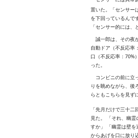
置いた。「センサー
を下回っているんで
「センサー的には、
誠一郎は、その夜か
自動ドア（不反応率：
口（不反応率：70
った。
コンビニの前に立っ
りを眺めながら、後
らともこちらを見ず
「先月だけで三十二
見た。 「それ、幽霊
すか」 「幽霊は壁を
からあげを口に放り