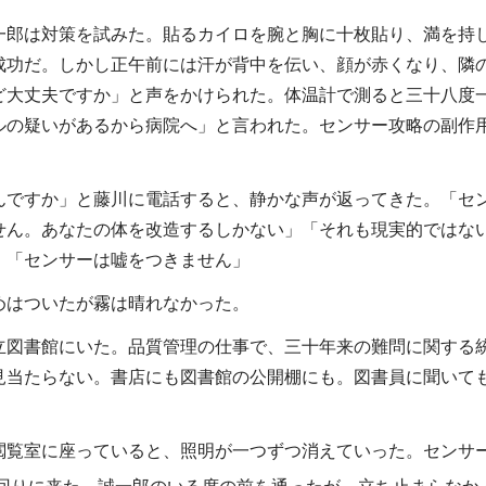
郎は対策を試みた。貼るカイロを腕と胸に十枚貼り、満を持
成功だ。しかし正午前には汗が背中を伝い、顔が赤くなり、隣
ど大丈夫ですか」と声をかけられた。体温計で測ると三十八度
ルの疑いがあるから病院へ」と言われた。センサー攻略の副作
んですか」と藤川に電話すると、静かな声が返ってきた。「セ
せん。あなたの体を改造するしかない」「それも現実的ではな
。「センサーは嘘をつきません」
はついたが霧は晴れなかった。
図書館にいた。品質管理の仕事で、三十年来の難問に関する
見当たらない。書店にも図書館の公開棚にも。図書員に聞いて
覧室に座っていると、照明が一つずつ消えていった。センサ