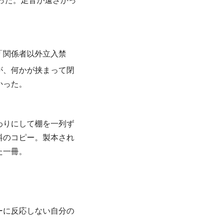
った。足音が遠ざかっ
「関係者以外立入禁
が、何かが挟まって閉
かった。
わりにして棚を一列ず
料のコピー。製本され
た一冊。
ーに反応しない自分の