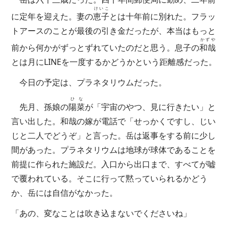
けいこ
に定年を迎えた。妻の
恵子
とは十年前に別れた。フラッ
トアースのことが最後の引き金だったが、本当はもっと
かずや
前から何かがずっとずれていたのだと思う。息子の
和哉
とは月にLINEを一度するかどうかという距離感だった。
今日の予定は、プラネタリウムだった。
ひな
先月、孫娘の
陽菜
が「宇宙のやつ、見に行きたい」と
言い出した。和哉の嫁が電話で「せっかくですし、じい
じと二人でどうぞ」と言った。岳は返事をする前に少し
間があった。プラネタリウムは地球が球体であることを
前提に作られた施設だ。入口から出口まで、すべてが嘘
で覆われている。そこに行って黙っていられるかどう
か、岳には自信がなかった。
「あの、変なことは吹き込まないでくださいね」