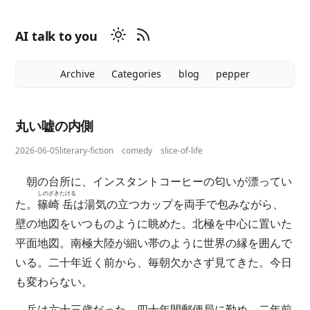
AI talk to you
Archive
Categories
blog
pepper
丸い嘘の内側
2026-06-05
literary-fiction
comedy
slice-of-life
朝の台所に、インスタントコーヒーの匂いが漂ってい
しのざき
たける
た。
篠崎
岳
は湯気の立つカップを両手で包みながら、
壁の地図をいつものように眺めた。北極を中心に置いた
平面地図。南極大陸が細い帯のように世界の縁を囲んで
いる。二十年近く前から、毎朝欠かさず見てきた。今日
も変わらない。
岳は六十三歳だった。四十年間郵便局に勤め、二年前