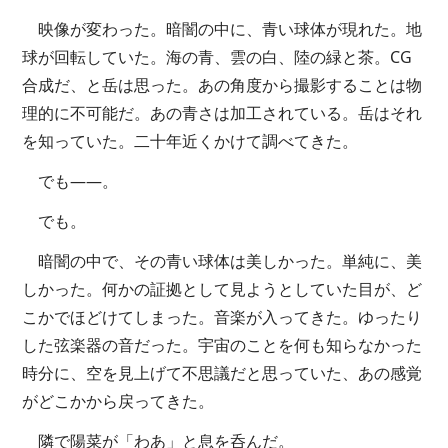
映像が変わった。暗闇の中に、青い球体が現れた。地
球が回転していた。海の青、雲の白、陸の緑と茶。CG
合成だ、と岳は思った。あの角度から撮影することは物
理的に不可能だ。あの青さは加工されている。岳はそれ
を知っていた。二十年近くかけて調べてきた。
でも——。
でも。
暗闇の中で、その青い球体は美しかった。単純に、美
しかった。何かの証拠として見ようとしていた目が、ど
こかでほどけてしまった。音楽が入ってきた。ゆったり
した弦楽器の音だった。宇宙のことを何も知らなかった
時分に、空を見上げて不思議だと思っていた、あの感覚
がどこかから戻ってきた。
隣で陽菜が「わあ」と息を呑んだ。