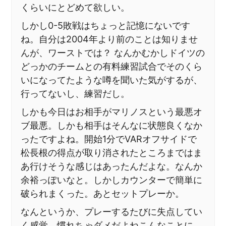
くらいにとどめて欲しい。
しかし0-5敗戦はちょっと記憶にないです
ね。自分は2004年より前のことは知りませ
んが、ワーストでは？ なんかむかしドイツの
どっかのチームとの有料練習試合でそのくら
いになってたような噂を聞いた気がするが、
行ってないし、練習だし。
しかも今日はお相手がマリノスという最悪オ
ブ最悪。しかも相手はそんなに状態良くなか
ったですよね。開始1分でVARオフサイドで
松長根の得点が取り消されたところまではま
あ行けそうな感じはあったんだよな。なんか
余裕っぽいなと。しかしカウンターで簡単に
破られまくった。あとセットプレーか。
なんというか、プレーするたびに失点してい
く感覚。慣れちゃダメだよねこんなことに。