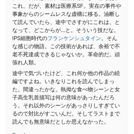
これ、だが、素材は医療系SF。実在の事件や
事象からのシームレスな虚構に移る。油断し
て読んでいたら、途中でさすがにこれは、と
なって、どこからが…と。そういう技だな。
IPS細胞時代の
フランケンシュタイン
。そん
な感じの物語。この技術があれば、余裕で不
老不死達成できるじゃないか。革命的だ。頑
張れ人類。
途中で気づいたけど、これ何か他の作品の続
編ですよね。いきなりこれを読んでしまっ
た。間違ったかな。執拗な食べ物シーンと女
子高生乳首描写は何の意味があったんだろ
う。それ以外のシーンがあっさりしすぎてい
るので対比がすごいんだ。そしてラストまで
読んでも無意味だとしか思えなかった。