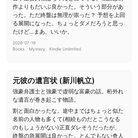
作よりもだいぶ良かった。そういう部分があ
った。ただ終盤は無理が祟った？ 予想を上回
る展開になった。ちょっとダメだろうと思っ
たけど…まあ、いいか。
2026-07-19
Books
Mystery
Kindle Unlimited
元彼の遺言状 (新川帆立)
強豪弁護士と強豪で虚弱な富豪の話。桁外れ
な遺言が巻き起こす物語。
割と面白かったな。途中まではちょっと似た
名前の人物も多くて(相続ものだとこうなる
のもしょうがない)正直ダレそうだったが、
終盤の急展開は良かった。とんでもない奇人