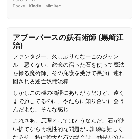
Books
Kindle Unlimited
アブーバースの妖石術師 (黒崎江
治)
ファンタジー。久しぶりだなーこのジャン
ル。悪くない。怨念の宿った石を使って魔法
を操る魔術師、その庇護を受けて長旅に連れ
回される逃亡奴隷泥棒。
しかしこの種の物語にありがちだけど、遠く
まで旅してるのに、やたらに知り合いに会う
んだよな。そんな感じ。
これさあ、原理としてはどうなんだ。石が使
い捨てなら再現性的な問題が…訓練は難しく
なるぞ。特に強大な石の場合は、効果が分か